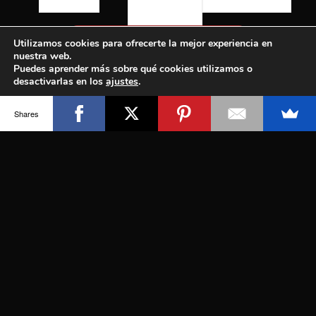
Utilizamos cookies para ofrecerte la mejor experiencia en
nuestra web.
Puedes aprender más sobre qué cookies utilizamos o
desactivarlas en los
ajustes
.
Aceptar
Shares
Compartiendo la voz de los pueblos
indígenas de América del Norte y del Sur,
trabajando para proteger nuestra cultura,
nuestros territorios y nuestra Madre
Naturaleza.
[wdi_feed id=\"1\"]