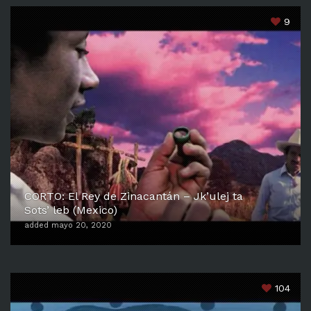
Corto
,
Mexico
,
Tulum
9
CORTO: El Rey de Zinacantán – Jk’ulej ta
Sots’ leb (Mexico)
added mayo 20, 2020
104