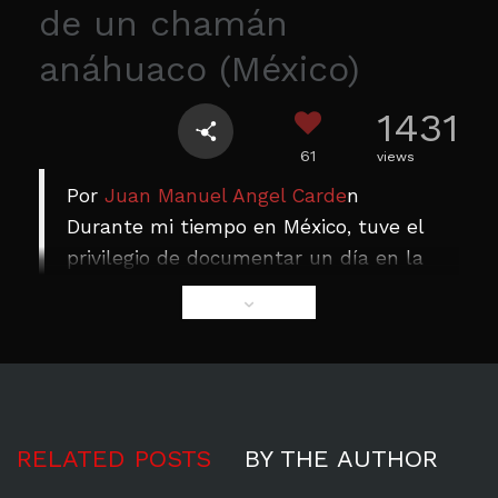
de un chamán
anáhuaco (México)
1431
61
views
Por
Juan Manuel Angel Carde
n
Durante mi tiempo en México, tuve el
privilegio de documentar un día en la
vida de mi amigo con quien comparto
el mismo nombre, Juan Manuel.
Gracias por sus hermosas enseñanzas
y por compartir la cosmología de su
cultura ancestral.
RELATED POSTS
BY THE AUTHOR
Cortometrajes
Nuevos