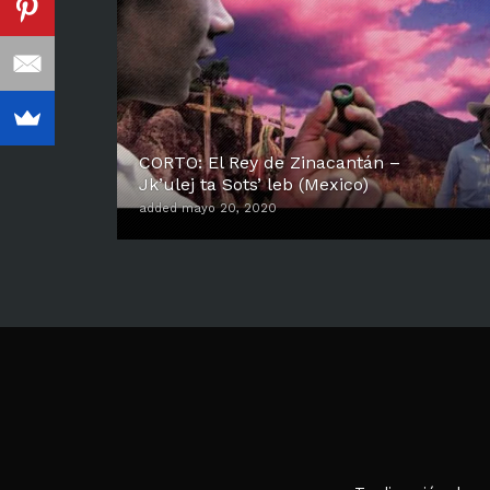
CORTO: El Rey de Zinacantán –
Jk’ulej ta Sots’ leb (Mexico)
added mayo 20, 2020