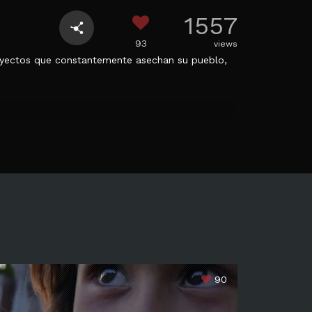
1557
93
views
proyectos que constantemente asechan su pueblo,
90