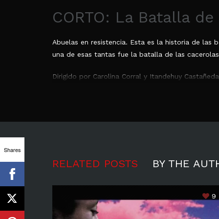
CORTO: La Batalla de 
Abuelas en resistencia. Esta es la historia de l
una de esas tantas fue la batalla de las cacerolas
Dirigido por Carolina Corral y Itandehuy Castañe
Cortometrajes
Mexico
,
Tepoztlan
Shares
0
RELATED POSTS
BY THE AUT
SHARES
9