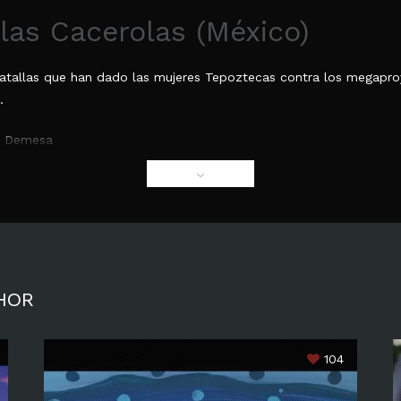
las Cacerolas (México)
as batallas que han dado las mujeres Tepoztecas contra los mega
.
da Demesa
HOR
104