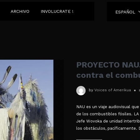
ARCHIVO
INVOLUCRATE !
ESPAÑOL
PROYECTO NAU. 
contra el combu
by
Voices of Amerikua
NAU es un viaje audiovisual que c
de los combustibles fósiles. LA
Jefe Wovoka de unidad intertrib
los obstáculos, pacíficamente. 