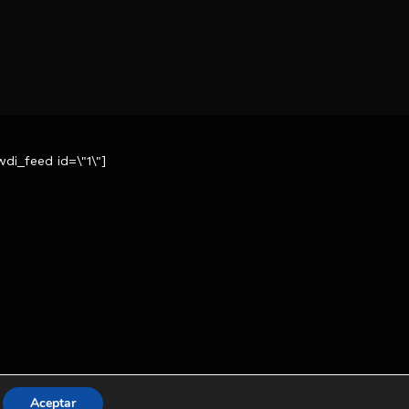
wdi_feed id=\"1\"]
Aceptar