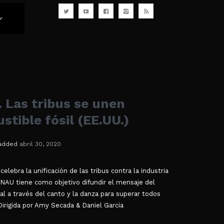
Las tribus se unen
stible fósil (EE.UU.)
added
abril 30, 2020
elebra la unificación de las tribus contra la industria
 NAU tiene como objetivo difundir el mensaje del
al a través del canto y la danza para superar todos
Dirigida por Amy Secada & Daniel Garcia