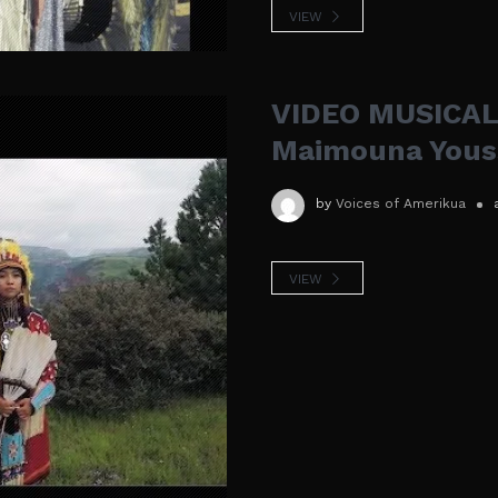
VIEW
VIDEO MUSICAL:
Maimouna Yous
by
Voices of Amerikua
VIEW