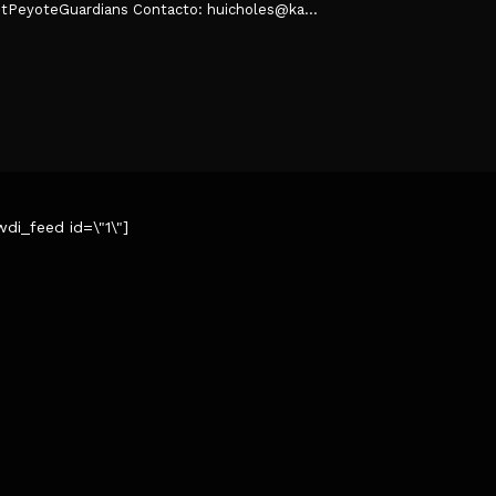
PeyoteGuardians Contacto: huicholes@ka...
wdi_feed id=\"1\"]