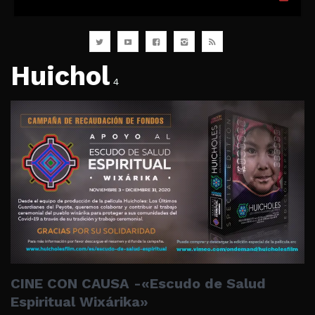
Huichol
4
CINE CON CAUSA -«Escudo de Salud
Espiritual Wixárika»