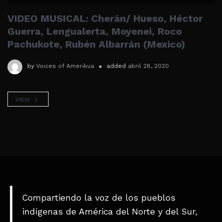
VIDEO MUSICAL: Cherán/ Hueso, Héctor
Guerra, Lengualerta, Moyenei, Roco
Pachukote, Rubén Albarrán (Mexico)
by
Voices of Amerikua
added
abril 28, 2020
VIEW
Compartiendo la voz de los pueblos
indígenas de América del Norte y del Sur,