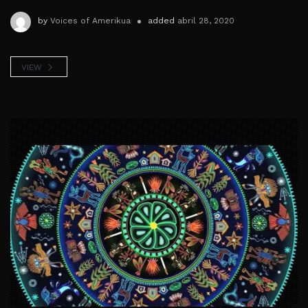
by
Voices of Amerikua
added
abril 28, 2020
VIEW