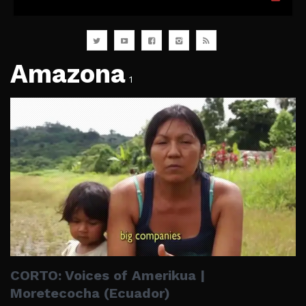
Amazona
1
CORTO: Voices of Amerikua |
Moretecocha (Ecuador)